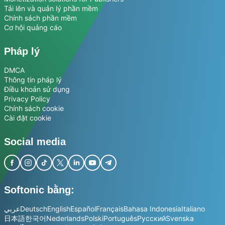
Tải lên và quản lý phần mềm
Chính sách phần mềm
Cơ hội quảng cáo
Pháp lý
DMCA
Thông tin pháp lý
Điều khoản sử dụng
Privacy Policy
Chính sách cookie
Cài đặt cookie
Social media
Softonic bằng:
عربي
Deutsch
English
Español
Français
Bahasa Indonesia
Italiano
日本語
한국어
Nederlands
Polski
Português
Русский
Svenska