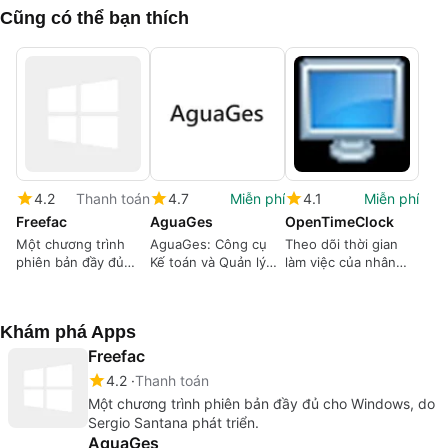
Cũng có thể bạn thích
4.2
Thanh toán
4.7
Miễn phí
4.1
Miễn phí
Freefac
AguaGes
OpenTimeClock
Một chương trình
AguaGes: Công cụ
Theo dõi thời gian
phiên bản đầy đủ
Kế toán và Quản lý
làm việc của nhân
cho Windows, do
cho Cộng đồng Tưới
viên một cách hiệu
Sergio Santana phát
tiêu
quả với
triển.
OpenTimeClock
Khám phá Apps
Freefac
4.2
Thanh toán
Một chương trình phiên bản đầy đủ cho Windows, do
Sergio Santana phát triển.
AguaGes